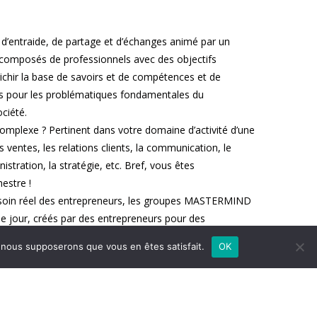
d’entraide, de partage et d’échanges animé par un
 composés de professionnels avec des objectifs
richir la base de savoirs et de compétences et de
ces pour les problématiques fondamentales du
ciété.
 complexe ? Pertinent dans votre domaine d’activité d’une
s ventes, les relations clients, la communication, le
nistration, la stratégie, etc. Bref, vous êtes
estre !
esoin réel des entrepreneurs, les groupes MASTERMIND
le jour, créés par des entrepreneurs pour des
e, nous supposerons que vous en êtes satisfait.
OK
propose des séances de coaching mastermind à Genève,
ement entrepreneurial afin de se soutenir mutuellement
us fédératrices pour le développement de l’entreprise.
je vous accompagne à travers un coaching collectif à