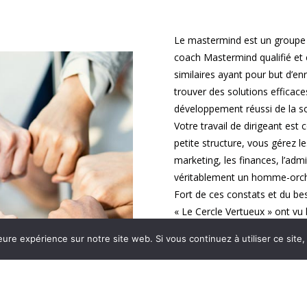
Le mastermind est un groupe 
coach Mastermind qualifié et
similaires ayant pour but d’en
trouver des solutions effica
développement réussi de la so
Votre travail de dirigeant est
petite structure, vous gérez le
marketing, les finances, l’admi
véritablement un homme-orch
Fort de ces constats et du b
« Le Cercle Vertueux » ont vu 
entrepreneurs.
eure expérience sur notre site web. Si vous continuez à utiliser ce sit
Qualifié et expérimenté, je 
en fonction du niveau d’avanc
pour prendre des décisions pl
Dans le cadre de ma mission, 