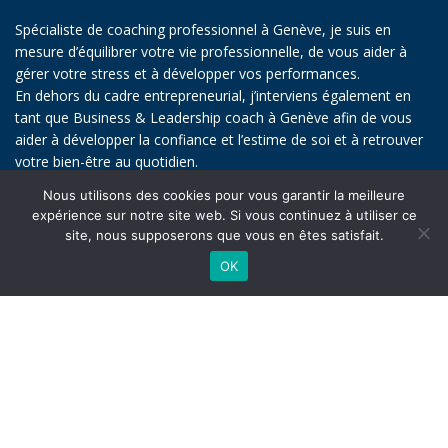
Spécialiste de coaching professionnel à Genève, je suis en
mesure d’équilibrer votre vie professionnelle, de vous aider à
gérer votre stress et à développer vos performances.
En dehors du cadre entrepreneurial, j’interviens également en
tant que Business & Leadership coach à Genève afin de vous
aider à développer la confiance et l’estime de soi et à retrouver
votre bien-être au quotidien.
Nous utilisons des cookies pour vous garantir la meilleure
Vous avez besoin de gérer votre stress, de prévenir le burn-out,
expérience sur notre site web. Si vous continuez à utiliser ce
d’éviter l’épuisement, de redonner du sens à votre vie ? À travers
site, nous supposerons que vous en êtes satisfait.
des séances de coaching SANE (Système d’Alignement
Neuro-Émotionnel) à Genève, je vous oriente vers une
OK
transformation personnelle ou professionnelle durable et
équilibrée afin de vous aider à entraîner votre corps à gérer
n’importe quel état émotionnel.
EN SAVOIR PLUS